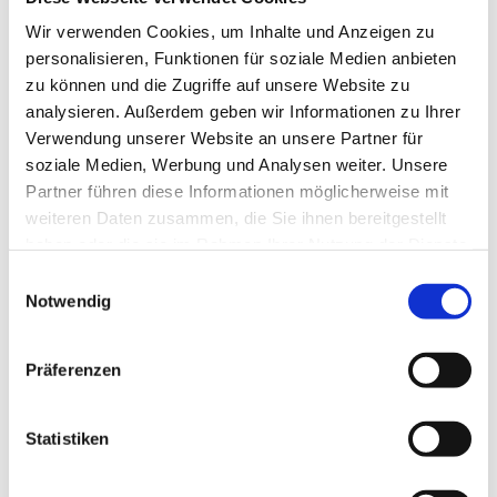
Wir verwenden Cookies, um Inhalte und Anzeigen zu
personalisieren, Funktionen für soziale Medien anbieten
zu können und die Zugriffe auf unsere Website zu
Kontakt
analysieren. Außerdem geben wir Informationen zu Ihrer
Verwendung unserer Website an unsere Partner für
soziale Medien, Werbung und Analysen weiter. Unsere
Physiotherapie in Nienstädt
Partner führen diese Informationen möglicherweise mit
Hannoversche Straße 23 · 31655 Nienstädt
weiteren Daten zusammen, die Sie ihnen bereitgestellt
05724 - 9 58 92 92

haben oder die sie im Rahmen Ihrer Nutzung der Dienste
gesammelt haben.
E
Notwendig
i
n
Bitte akzeptieren Sie Marketing-Cookies, um
w
Präferenzen
diese Karte anzuzeigen.
i
Accept cookies
l
l
Statistiken
i
g